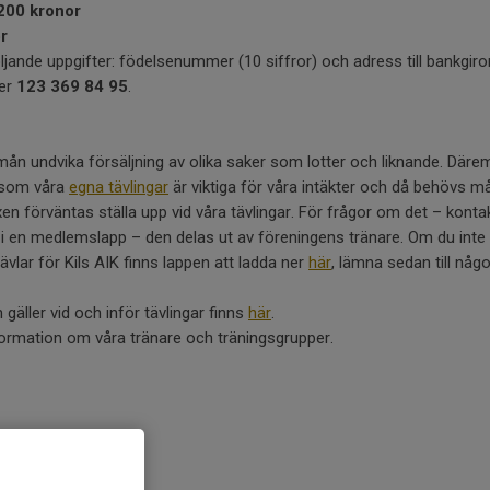
200 kronor
r
ljande uppgifter: födelsenummer (10 siffror) och adress till bankg
mer
123 369 84 95
.
 mån undvika försäljning av olika saker som lotter och liknande. Därem
rsom våra
egna tävlingar
är viktiga för våra intäkter och då behövs m
xen förväntas ställa upp vid våra tävlingar. För frågor om det – kont
a i en medlemslapp – den delas ut av föreningens tränare. Om du inte ä
vlar för Kils AIK finns lappen att ladda ner
här
, lämna sedan till någ
äller vid och inför tävlingar finns
här
.
nformation om våra tränare och träningsgrupper.