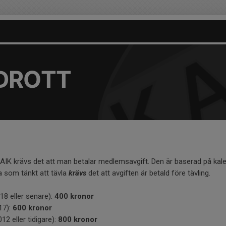
IDROTT
 AIK krävs det att man betalar medlemsavgift. Den är baserad på kalen
va som tänkt att tävla
krävs
det att avgiften är betald före tävling.
18 eller senare):
400 kronor
17):
600 kronor
12 eller tidigare):
800 kronor