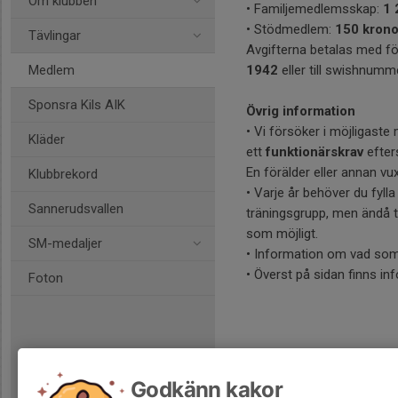
Om klubben
• Familjemedlemsskap:
1 
• Stödmedlem:
150 krono
Tävlingar
Avgifterna betalas med fö
Medlem
1942
eller till swishnum
Sponsra Kils AIK
Övrig information
• Vi försöker i möjligaste
Kläder
ett
funktionärskrav
efte
En förälder eller annan vu
Klubbrekord
• Varje år behöver du fyll
Sannerudsvallen
träningsgrupp, men ändå tä
som möjligt.
SM-medaljer
• Information om vad som g
• Överst på sidan finns i
Foton
Godkänn kakor