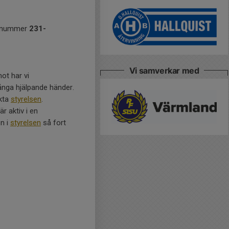
ironummer
231-
Vi samverkar med
ot har vi
ånga hjälpande händer.
akta
styrelsen
.
r aktiv i en
on i
styrelsen
så fort