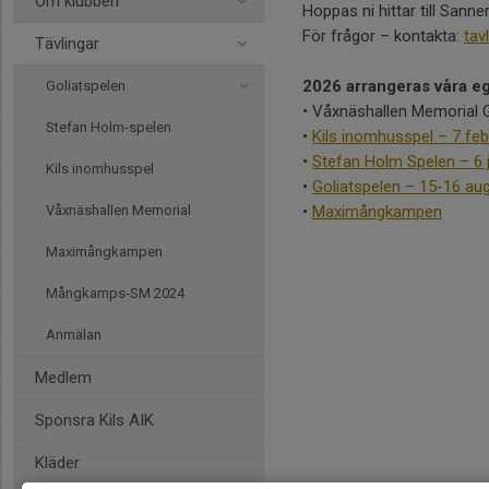
Om klubben
Hoppas ni hittar till Sann
För frågor – kontakta:
tav
Tävlingar
2026 arrangeras våra eg
Goliatspelen
• Våxnäshallen Memorial 
Stefan Holm-spelen
•
Kils inomhusspel – 7 feb
•
Stefan Holm Spelen
–
6 
Kils inomhusspel
•
Goliatspelen – 15-16 aug
Våxnäshallen Memorial
•
Maximångkampen
Maximångkampen
Mångkamps-SM 2024
Anmälan
Medlem
Sponsra Kils AIK
Kläder