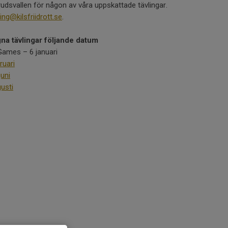
erudsvallen för någon av våra uppskattade tävlingar.
ling@kilsfriidrott.se
.
na tävlingar följande datum
Games – 6 januari
ruari
juni
usti