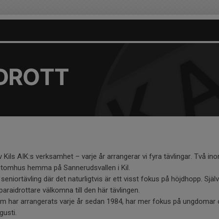
IDROTT
av Kils AIK:s verksamhet – varje år arrangerar vi fyra tävlingar. Två i
utomhus hemma på Sannerudsvallen i Kil.
eniortävling där det naturligtvis är ett visst fokus på höjdhopp. Själv
araidrottare välkomna till den här tävlingen.
om har arrangerats varje år sedan 1984, har mer fokus på ungdomar 
gusti.