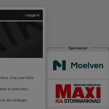
Logga in
Sponsorer
nomhus i Eva Lisa Holtz
klart är även barn,
och den tävlingen