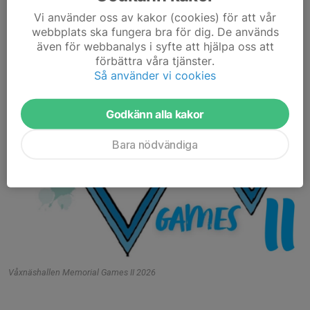
Höjd män: Melwin Lycke Holm, Kils AIK - 2.17 (2026)
Vi använder oss av kakor (cookies) för att vår
Höjd kvinnor: Maja Andersson, Alunda SK - 1.66 (2025)
webbplats ska fungera bra för dig. De används
även för webbanalys i syfte att hjälpa oss att
Varmt välkommen att starta upp friidrottsåret 2026 i Eva Lisa
förbättra våra tjänster.
Holtz Arena.
Så använder vi cookies
Godkänn alla kakor
Bara nödvändiga
Våxnäshallen Memorial Games II 2026