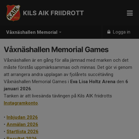
KILS AIK FRIIDROTT
Logga in
Våxnäshallen Memorial
Våxnäshallen Memorial Games
Våxnäshallen är en gång för alla jämnad med marken och det
måste förstås uppmärksammas och minnas. Det gör vi genom
att arrangera andra upplagan av fjolårets succétävling
Våxnäshallen Memorial Games i
Eva Lisa Holtz Arena
den
6
januari 2026
.
Tanken är att livesända tävlingen på Kils AIK friidrotts
Instagramkonto
.
•
Inbjudan 2026
•
Anmälan 2026
•
Startlista 2026
•
Resultat 2026