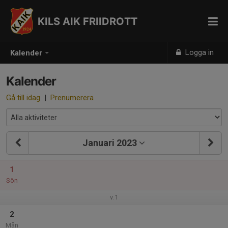
KILS AIK FRIIDROTT
Logga in
Kalender
Kalender
Gå till idag
|
Prenumerera
Januari 2023
1
Sön
v.1
2
Mån