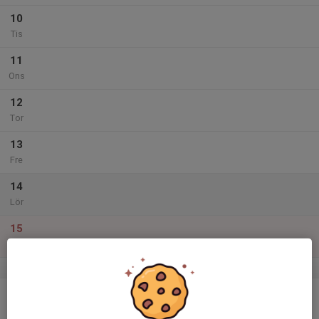
10
Tis
11
Ons
12
Tor
13
Fre
14
Lör
15
Sön
v.3
16
Mån