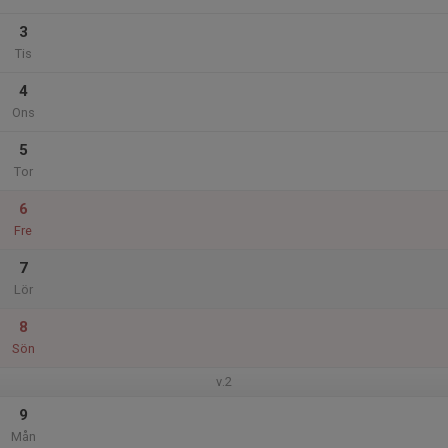
3
Tis
4
Ons
5
Tor
6
Fre
7
Lör
8
Sön
v.2
9
Mån