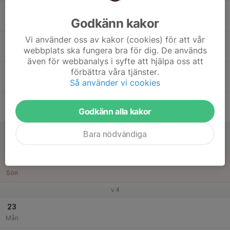
17
Godkänn kakor
Tis
Vi använder oss av kakor (cookies) för att vår
18
webbplats ska fungera bra för dig. De används
Ons
även för webbanalys i syfte att hjälpa oss att
19
förbättra våra tjänster.
Så använder vi cookies
Tor
20
Godkänn alla kakor
Fre
21
Bara nödvändiga
Lör
22
Sön
v.4
23
Mån