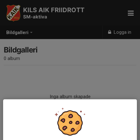
KILS AIK FRIIDROTT
SM-aktiva
Logga in
Bildgalleri
Bildgalleri
0 album
Inga album skapade